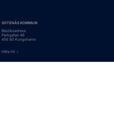
SOTENÄS KOMMUN
Besöksadress
Parkgatan 46
456 80 Kungshamn
Hitta hit
Organisationsnummer:
212000-1322
KONTAKTA KOMMUNEN
Telefon: 0523-66 40 00
Skicka e-post
Besökstid:
Måndag - torsdag
08:00 - 16:30
Fredag