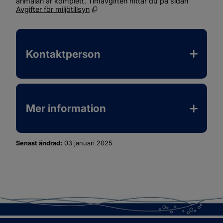
anmälan är komplett. Timavgiften hittar du på sidan 
Öppnas i nytt fönster.
Avgifter för miljötillsyn
Filer tillgängliga för nedladdning
Ikon som illustrerar filtyp
Filnamn
Filstorlek
Datum f
Kontaktperson
Mer information
Senast ändrad:
03 januari 2025