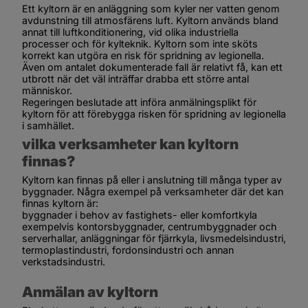
Ett kyltorn är en anläggning som kyler ner vatten genom 
avdunstning till atmosfärens luft. Kyltorn används bland 
annat till luftkonditionering, vid olika industriella 
processer och för kylteknik. Kyltorn som inte sköts 
korrekt kan utgöra en risk för spridning av legionella. 
Även om antalet dokumenterade fall är relativt få, kan ett 
utbrott när det väl inträffar drabba ett större antal 
människor.
Regeringen beslutade att införa anmälningsplikt för 
kyltorn för att förebygga risken för spridning av legionella 
i samhället.
vilka verksamheter kan kyltorn 
finnas?
Kyltorn kan finnas på eller i anslutning till många typer av 
byggnader. Några exempel på verksamheter där det kan 
finnas kyltorn är:
byggnader i behov av fastighets- eller komfortkyla 
exempelvis kontorsbyggnader, centrumbyggnader och 
serverhallar, anläggningar för fjärrkyla, livsmedelsindustri,
termoplastindustri, fordonsindustri och annan 
verkstadsindustri.
Anmälan av kyltorn