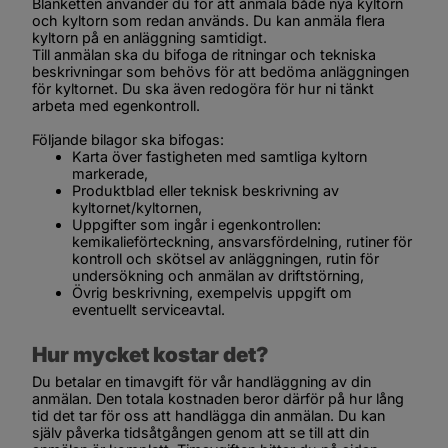
Blanketten använder du för att anmäla både nya kyltorn 
och kyltorn som redan används. Du kan anmäla flera 
kyltorn på en anläggning samtidigt.
Till anmälan ska du bifoga de ritningar och tekniska 
beskrivningar som behövs för att bedöma anläggningen 
för kyltornet. Du ska även redogöra för hur ni tänkt 
arbeta med egenkontroll.
Följande bilagor ska bifogas:
Karta över fastigheten med samtliga kyltorn 
markerade,
Produktblad eller teknisk beskrivning av 
kyltornet/kyltornen,
Uppgifter som ingår i egenkontrollen: 
kemikalieförteckning, ansvarsfördelning, rutiner för 
kontroll och skötsel av anläggningen, rutin för 
undersökning och anmälan av driftstörning,
Övrig beskrivning, exempelvis uppgift om 
eventuellt serviceavtal.
Hur mycket kostar det?
Du betalar en timavgift för vår handläggning av din 
anmälan. Den totala kostnaden beror därför på hur lång 
tid det tar för oss att handlägga din anmälan. Du kan 
själv påverka tidsåtgången genom att se till att din 