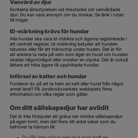
Vanvård av djur
Kontakta länsstyrelsen vid misstanke om vanvårdade 
djur. Du kan vara anonym om du önskar. Se länk i rutan 
till höger.
ID-märkning krävs för hundar
Alla hundar ska vara id-märkta och ägarna registrerade i 
ett centralt register. Id-märkning betyder att hunden 
tatueras eller får ett mikrochip under huden. Det är för 
att enklare ta reda på vem som äger en hund om hunden 
skadar någon/något eller orsakar en olycka. Det är också 
lättare att hitta ägare till upphittade hundar.
Införsel av katter och hundar
Funderar du på att ta hem en katt eller hund från något 
annat land? På Jordbruksverkets webbplats finns 
information om vilka regler som gäller.
Om ditt sällskapsdjur har avlidit
Det är inte förbjudet att gräva ner mindre sällskapsdjur 
på egen tomt, men det finns ett antal saker som du 
behöver ta hänsyn till.
Du får inte gräva ned djur som haft en 