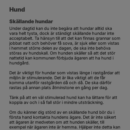
Hund
Skällande hundar
Under dagtid kan du inte begära att hundar alltid ska 
vara helt tysta, dock är ständigt skällande hundar inte 
acceptabelt. Ta hänsyn till att det kan finnas grannar som 
jobbat natt och behöver få sova, är sjuk eller som vistas 
i hemmet större delen av dagen, de ska inte behöva 
störas av hundskall. Om hunden skäller så att det stör 
nattetid kan kommunen förbjuda ägaren att ha hund i 
hundgård. 
Det är viktigt för hundar som vistas länge i rastgårdar att 
miljön är stimulerande. Det är lika viktigt att de får 
komma utanför rastgården då och då. De ska därför 
rastas på annan plats åtminstone en gång per dag. 
Tänk på att en väl stimulerad hund kan ha lättare för att 
koppla av och i så fall stör i mindre utsträckning.
Om du känner dig störd av en skällande hund bör du i 
första hand kontakta hundens ägare. Det är inte säkert 
att ägaren är medveten om att hunden skäller, till 
exempel när ägaren inte är hemma. Hjälper inte detta kan 