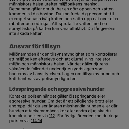
människors hälsa utefter miljöbalkens mening. 
Detsamma gäller om du har en dörr öppen och katten 
kommer in i din bostad. Du kan freda dig genom att till 
exempel schasa iväg katten och sätta upp nät över dina 
rabatter och odlingar. Att spruta lite vatten med en 
sprayflaska på katten kan vara effektivt. Du får givetvis 
inte skada katten.
Ansvar för tillsyn
Miljönämnden är den tillsynsmyndighet som kontrollerar 
att miljöbalken efterlevs och att djurhållning inte stör 
miljön och människors hälsa. När det gäller djurens 
välmående faller det under djurskyddslagen som 
hanteras av Länsstyrelsen. Lagen om tillsyn av hund och 
katt hanteras av polismyndigheten.
Lösspringande och aggressiva hundar
Kontakta polisen när det gäller lösspringande eller 
aggressiva hundar. Om det är ett pågående brott eller 
angrepp, där du ser ägaren misshandla hunden eller där 
hunden attackerar människor eller andra djur, ska du 
kontakta polisen via 
112
. För övriga ärenden kan du ringa 
polisen via 
114 14
.