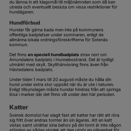
du lämna in ett klagomål till miljönämnden som då kan 
utreda och eventuellt besluta om vissa restriktioner för 
hundägaren.
Hundförbud
Hundar får gärna bada men inte på kommunens 
offentliga badplatser under sommaren, enligt de 
allmänna lokala ordningsföreskrifterna för Sotenäs 
kommun.
Det finns 
en speciell hundbadplats
 strax norr om 
Amundalens badplats i Hunnebostrand. Det är tydligt 
utmärkt med skylt. Skylthänvisning finns även från 
Hästedalens badplats.
Under tiden 1 mars till 20 augusti måste du hålla din 
hund under extra stor uppsikt när du är ute i naturen. 
Enligt tillsynslagen måste hundar hindras från att springa 
lösa i marker där det finns vilt under den här perioden.
Katter
Svensk domstol har slagit fast att katter har rätt att röra 
sig fritt över andras tomter än sin ägares. Att en katt 
vistas samt uträttar sina behov på din tomt är inte någon 
störning av sådan storlek att den utgör en olägenhet för 