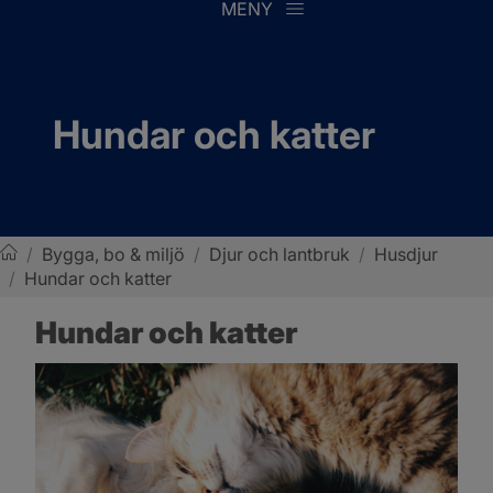
MENY
Hundar och katter
/
Bygga, bo & miljö
/
Djur och lantbruk
/
Husdjur
/
Hundar och katter
Sotenäs kommun
Hundar och katter