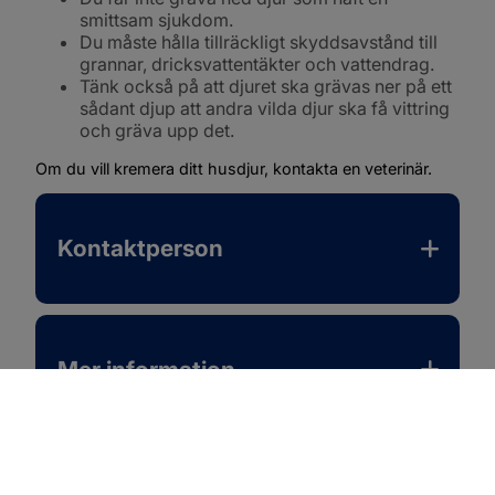
smittsam sjukdom.
Du måste hålla tillräckligt skyddsavstånd till 
grannar, dricksvattentäkter och vattendrag.
Tänk också på att djuret ska grävas ner på ett 
sådant djup att andra vilda djur ska få vittring 
och gräva upp det.
Om du vill kremera ditt husdjur, kontakta en veterinär.
Kontaktperson
Mer information
Senast ändrad:
03 januari 2025