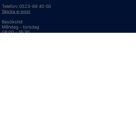
Telefon: 0523-66 40 00
Skicka e-post
Besökstid:
Måndag - torsdag
08:00 - 16:30
Fredag
08:00 - 15:00
Öppnas i nytt fönster.
För avvikande öppettider, 
klicka här
Press och informationsmaterial
DU KAN ÄVEN HITTA OSS HÄR
OM WEBBPLATSEN
Information om webbplatsen
Om kakor (cookies)
Tillgänglighetsredogörelse