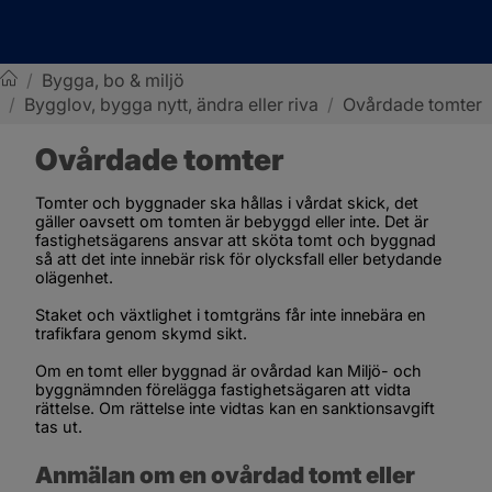
/
Bygga, bo & miljö
/
Bygglov, bygga nytt, ändra eller riva
/
Ovårdade tomter
Sotenäs kommun
Ovårdade tomter
Tomter och byggnader ska hållas i vårdat skick, det 
gäller oavsett om tomten är bebyggd eller inte. Det är 
fastighetsägarens ansvar att sköta tomt och byggnad 
så att det inte innebär risk för olycksfall eller betydande 
olägenhet.
Staket och växtlighet i tomtgräns får inte innebära en 
trafikfara genom skymd sikt.
Om en tomt eller byggnad är ovårdad kan Miljö- och 
byggnämnden förelägga fastighetsägaren att vidta 
rättelse. Om rättelse inte vidtas kan en sanktionsavgift 
tas ut.
Anmälan om en ovårdad tomt eller 