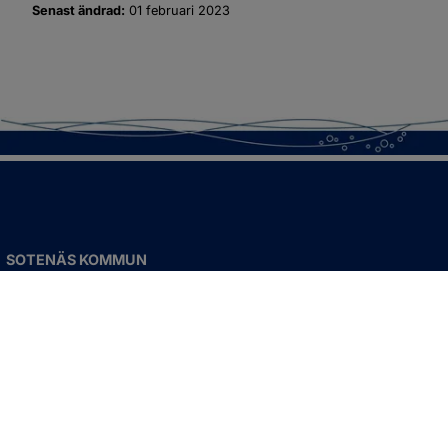
Senast ändrad:
01 februari 2023
SOTENÄS KOMMUN
Besöksadress
Parkgatan 46
456 80 Kungshamn
Hitta hit
Organisationsnummer:
212000-1322