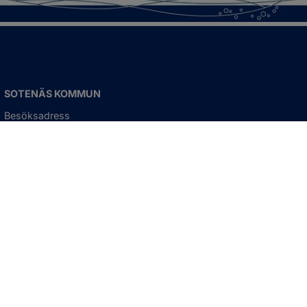
SOTENÄS KOMMUN
Besöksadress
Parkgatan 46
456 80 Kungshamn
Hitta hit
Organisationsnummer:
212000-1322
KONTAKTA KOMMUNEN
Telefon: 0523-66 40 00
Skicka e-post
Besökstid:
Måndag - torsdag