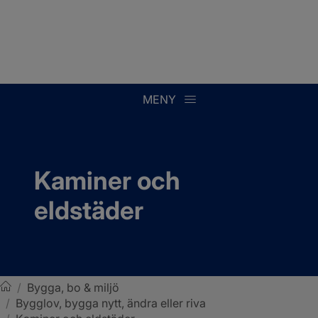
MENY
Kaminer och 
eldstäder
/
Bygga, bo & miljö
/
Bygglov, bygga nytt, ändra eller riva
Sotenäs kommun