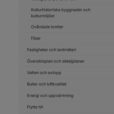
Kulturhistoriska byggnader och
kulturmiljöer
Ovårdade tomter
Fiber
Fastigheter och lantmäteri
Un
f
Fi
Översiktsplan och detaljplaner
Un
f
Fa
Vatten och avlopp
Un
o
f
la
Öv
Buller och luftkvalitet
Un
o
f
de
Va
Energi och uppvärmning
Un
o
f
av
Bu
Flytta hit
Un
o
f
lu