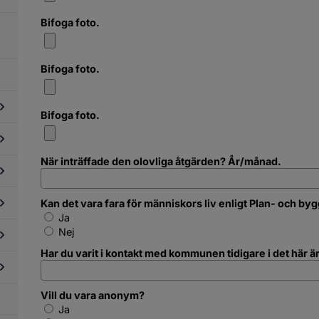
Bifoga foto.
Bifoga foto.
Bifoga foto.
dersidor
ör
När inträffade den olovliga åtgärden? År/månad.
ber
dersidor
ör
stigheter
dersidor
Kan det vara fara för människors liv enligt Plan- och by
ch
ör
Kan det vara fara för människors liv enligt Plan- oc
ntmäteri
Ja
ersiktsplan
Nej
dersidor
ch
ör
taljplaner
Har du varit i kontakt med kommunen tidigare i det här är
tten
dersidor
ch
ör
lopp
ller
Vill du vara anonym?
dersidor
ch
Vill du vara anonym?
Ja
ör
ftkvalitet