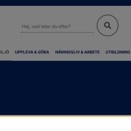
Sök
på
webbplatsen
ILJÖ
UPPLEVA & GÖRA
NÄRINGSLIV & ARBETE
UTBILDNING
a eller riva
/
Bygglovsprocessen
/
Anmälan om tillsyn