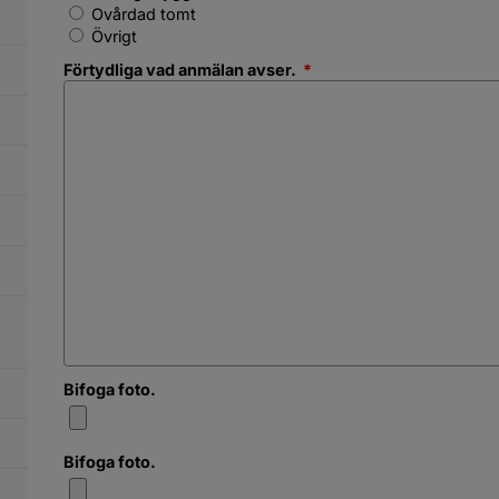
Ovårdad tomt
Övrigt
(obligatorisk)
Förtydliga vad anmälan avser.
*
Bifoga foto.
Bifoga foto.