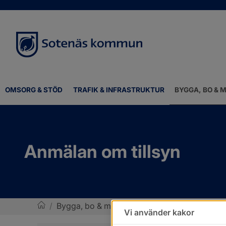
OMSORG & STÖD
TRAFIK & INFRASTRUKTUR
BYGGA, BO & M
Anmälan om tillsyn
/
Bygga, bo & miljö
/
Bygglov, bygga nytt, ändr
Vi använder kakor
Sotenäs kommun