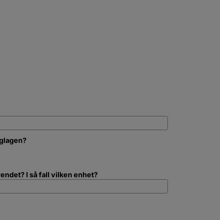
gglagen?
h bygglagen?
endet? I så fall vilken enhet?