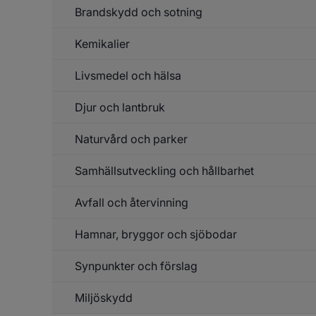
En
Brandskydd och sotning
o
up
Kemikalier
Un
f
Br
Livsmedel och hälsa
Un
o
f
so
Ke
Djur och lantbruk
Un
f
Li
Naturvård och parker
Un
o
f
hä
D
Samhällsutveckling och hållbarhet
Un
o
f
la
Na
Avfall och återvinning
Un
o
f
pa
Sa
Hamnar, bryggor och sjöbodar
Un
o
f
hå
Av
Synpunkter och förslag
Un
o
f
åt
Ha
Miljöskydd
br
o