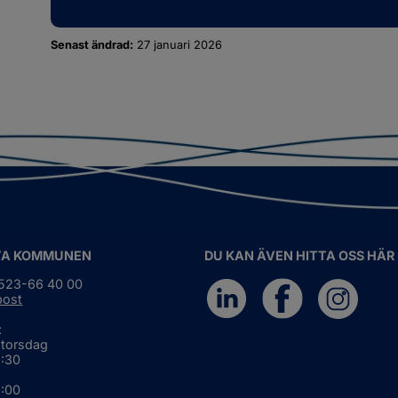
öbodar
dersidor
ör
ljöskydd
Senast ändrad:
27 januari 2026
TA KOMMUNEN
DU KAN ÄVEN HITTA OSS HÄR
0523-66 40 00
post
:
 torsdag
6:30
5:00