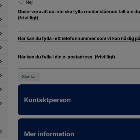
ergi
Nej
ch
pvärmning
Observera att du inte ska fylla i nedanstående fält om du 
(frivilligt)
dersidor
ör
andskydd
dersidor
ch
Här kan du fylla i ett telefonnummer som vi kan nå dig på. 
ör
tning
mikalier
dersidor
ör
Här kan du fylla i din e-postadress. (frivilligt)
vsmedel
dersidor
ch
ör
lsa
jur
dersidor
ch
ör
ntbruk
turvård
dersidor
ch
ör
rker
Kontaktperson
mhällsutveckling
dersidor
ch
ör
llbarhet
fall
dersidor
ch
ör
ervinning
mnar,
Mer information
yggor
ch