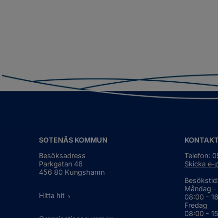
sj
Un
f
Mi
SOTENÄS KOMMUN
KONTAK
Besöksadress
Telefon: 
Parkgatan 46
Skicka e-
456 80 Kungshamn
Besökstid
Måndag -
Hitta hit
08:00 - 1
Fredag
08:00 - 1