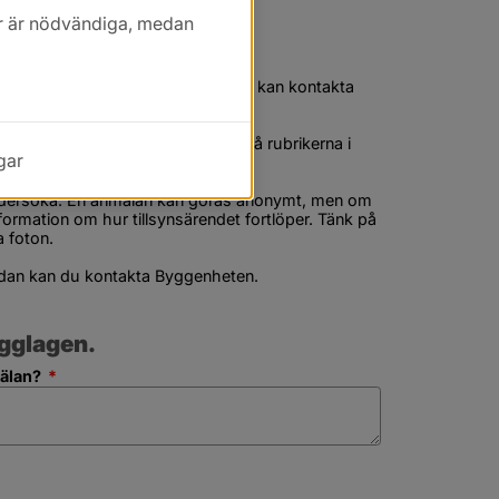
kor är nödvändiga, medan
tion
 att Plan- och bygglagen följs. Du kan kontakta 
ljs så undersöker vi det.
rdade tomter genom att klicka på rubrikerna i 
gar
dersöka. En anmälan kan göras anonymt, men om 
formation om hur tillsynsärendet fortlöper. Tänk på 
a foton.
nedan kan du kontakta Byggenheten.
ygglagen.
(obligatorisk)
mälan?
*