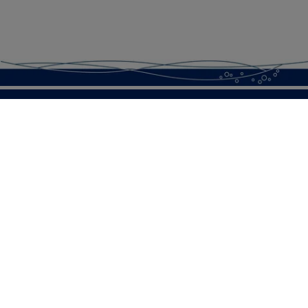
SOTENÄS KOMMUN
Besöksadress
Parkgatan 46
456 80 Kungshamn
Hitta hit
Organisationsnummer:
212000-1322
KONTAKTA KOMMUNEN