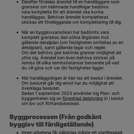
Därefter fördelas ärendet till en handläggare som 
granskar om inlämnade handlingar bedöms 
vara kompletta för att ärendet ska kunna 
handläggas. Behöver ärendet kompletteras 
skickas ett föreläggande om komplettering till dig.
När en bygglovsansökan har bedömts vara 
komplett granskas den sökta åtgärden mot 
gällande detaljplan (om fastigheten omfattas av en 
detaljplan), samt gällande lagar och regler. 
Om det behövs ges berörda grannar möjlighet att 
yttra sig. Ärendet kan även behöva skickas på 
remiss till olika remissinstanser beroende på vad 
du vill göra och var din fastigheten ligger.
När handläggningen är klar tas ett beslut i ärendet. 
Om beslutet går dig emot har du möjlighet att 
överklaga beslutet.
Sedan 1 september 2023 använder sig Plan- och 
pdf, 59.6 kB,
byggenheten sig av 
förenklad delgivning
 i beslut 
om lov och förhandsbesked.
Byggprocessen (Från godkänt 
bygglov till färdigställande)
Innan arbetena får påbörjas måste ett startbesked 