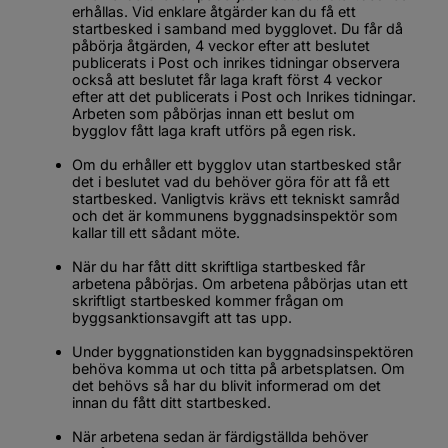
erhållas. Vid enklare åtgärder kan du få ett 
startbesked i samband med bygglovet. Du får då 
påbörja åtgärden, 4 veckor efter att beslutet 
publicerats i 
Post och inrikes tidningar
 observera 
också att beslutet får laga kraft först 4 veckor 
efter att det publicerats i 
Post och Inrikes tidningar
. 
Arbeten som påbörjas innan ett beslut om 
bygglov fått laga kraft utförs på egen risk.
Om du erhåller ett bygglov utan startbesked står 
det i beslutet vad du behöver göra för att få ett 
startbesked. Vanligtvis krävs ett tekniskt samråd 
och det är kommunens byggnadsinspektör som 
kallar till ett sådant möte.
När du har fått ditt skriftliga startbesked får 
arbetena påbörjas. Om arbetena påbörjas utan ett 
skriftligt startbesked kommer frågan om 
byggsanktionsavgift att tas upp.
Under byggnationstiden kan byggnadsinspektören 
behöva komma ut och titta på arbetsplatsen. Om 
det behövs så har du blivit informerad om det 
innan du fått ditt startbesked.
När arbetena sedan är färdigställda behöver 