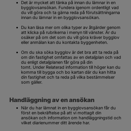
Det är mycket att tänka på innan du lämnar in en 
bygglovsansökan. Fundera igenom ordentligt vad 
du vill göra och ta gärna reda på förutsättningarna 
innan du lämnar in en bygglovsansökan.
Du kan läsa mer om olika typer av åtgärder genom 
att klicka på rubrikerna i menyn till vänster. Är du 
osäker på om det som du vill göra kräver bygglov 
eller anmälan kan du kontakta byggenheten.
Om du ska söka bygglov är det bra att ta reda på 
om din fastighet omfattas av en detaljplan och vad 
du enligt detaljplanen får göra på din 
tomt. Under 
Relaterad information
 till höger kan du 
komma till bygga och bo kartan där du kan hitta 
din fastighet och ta reda på vilka bestämmelser 
som gäller.
Handläggning av en ansökan
När du har lämnat in en bygglovsansökan får du 
först en bekräftelse på att vi mottagit din 
ansökan och information om handläggningstid och 
vilket diarienummer ditt ärende har.