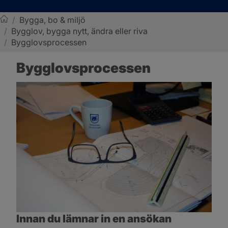
/
Bygga, bo & miljö
/
Bygglov, bygga nytt, ändra eller riva
Sotenäs kommun
/
Bygglovsprocessen
Bygglovsprocessen
Innan du lämnar in en ansökan