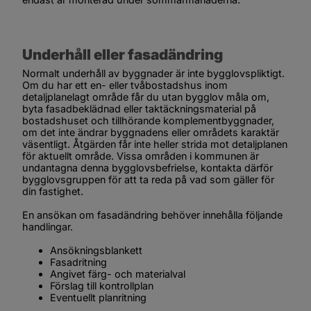
Underhåll eller fasadändring
Normalt underhåll av byggnader är inte bygglovspliktigt. 
Om du har ett en- eller tvåbostadshus inom 
detaljplanelagt område får du utan bygglov måla om, 
byta fasadbeklädnad eller taktäckningsmaterial på 
bostadshuset och tillhörande komplementbyggnader, 
om det inte ändrar byggnadens eller områdets karaktär 
väsentligt. Åtgärden får inte heller strida mot detaljplanen 
för aktuellt område. Vissa områden i kommunen är 
undantagna denna bygglovsbefrielse, kontakta därför 
bygglovsgruppen för att ta reda på vad som gäller för 
din fastighet.
En ansökan om fasadändring behöver innehålla följande 
handlingar.
Ansökningsblankett
Fasadritning
Angivet färg- och materialval
Förslag till kontrollplan
Eventuellt planritning