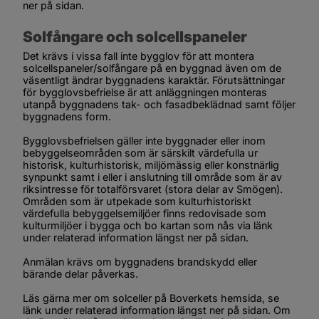
ner på sidan.
Solfångare och solcellspaneler
Det krävs i vissa fall inte bygglov för att montera 
solcellspaneler/solfångare på en byggnad även om de 
väsentligt ändrar byggnadens karaktär. Förutsättningar 
för bygglovsbefrielse är att anläggningen monteras 
utanpå byggnadens tak- och fasadbeklädnad samt följer 
byggnadens form.
Bygglovsbefrielsen gäller inte byggnader eller inom 
bebyggelseområden som är särskilt värdefulla ur 
historisk, kulturhistorisk, miljömässig eller konstnärlig 
synpunkt samt i eller i anslutning till område som är av 
riksintresse för totalförsvaret (stora delar av Smögen). 
Områden som är utpekade som kulturhistoriskt 
värdefulla bebyggelsemiljöer finns redovisade som 
kulturmiljöer
 i 
bygga och bo kartan
 som nås via länk 
under relaterad information längst ner på sidan. 
Anmälan krävs om byggnadens brandskydd eller 
bärande delar påverkas.
Läs gärna mer om solceller på Boverkets hemsida, se 
länk under relaterad information längst ner på sidan. Om 