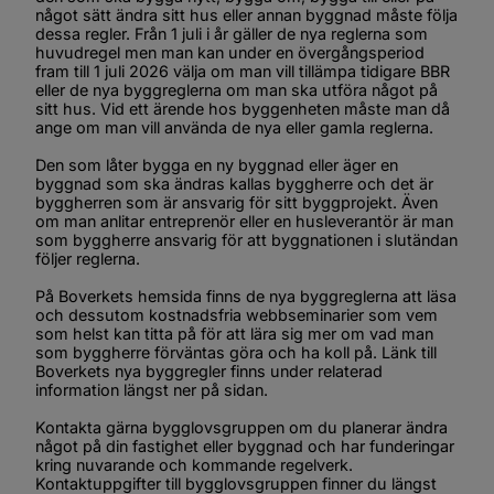
något sätt ändra sitt hus eller annan byggnad måste följa 
dessa regler. Från 1 juli i år gäller de nya reglerna som 
huvudregel men man kan under en övergångsperiod 
fram till 1 juli 2026 välja om man vill tillämpa tidigare BBR 
eller de nya byggreglerna om man ska utföra något på 
sitt hus. Vid ett ärende hos byggenheten måste man då 
ange om man vill använda de nya eller gamla reglerna.
Den som låter bygga en ny byggnad eller äger en 
byggnad som ska ändras kallas byggherre och det är 
byggherren som är ansvarig för sitt byggprojekt. Även 
om man anlitar entreprenör eller en husleverantör är man 
som byggherre ansvarig för att byggnationen i slutändan 
följer reglerna.
På Boverkets hemsida finns de nya byggreglerna att läsa 
och dessutom kostnadsfria webbseminarier som vem 
som helst kan titta på för att lära sig mer om vad man 
som byggherre förväntas göra och ha koll på. Länk till 
Boverkets nya byggregler finns under relaterad 
information längst ner på sidan.
Kontakta gärna bygglovsgruppen om du planerar ändra 
något på din fastighet eller byggnad och har funderingar 
kring nuvarande och kommande regelverk. 
Kontaktuppgifter till bygglovsgruppen finner du längst 