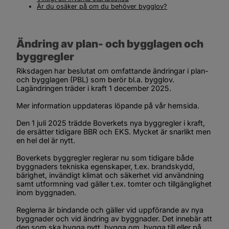
Är du osäker på om du behöver bygglov?
Ändring av plan- och bygglagen och 
byggregler
Riksdagen har beslutat om omfattande ändringar i plan- 
och bygglagen (PBL) som berör bl.a. bygglov. 
Lagändringen träder i kraft 1 december 2025.
Mer information uppdateras löpande på vår hemsida.
Den 1 juli 2025 trädde Boverkets nya byggregler i kraft, 
de ersätter tidigare BBR och EKS. Mycket är snarlikt men 
en hel del är nytt.
Boverkets byggregler reglerar nu som tidigare både 
byggnaders tekniska egenskaper, t.ex. brandskydd, 
bärighet, invändigt klimat och säkerhet vid användning 
samt utformning vad gäller t.ex. tomter och tillgänglighet 
inom byggnaden.
Reglerna är bindande och gäller vid uppförande av nya 
byggnader och vid ändring av byggnader. Det innebär att 
den som ska bygga nytt, bygga om, bygga till eller på 