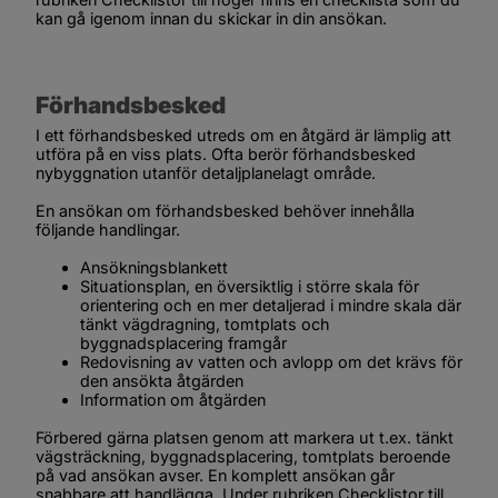
kan gå igenom innan du skickar in din ansökan.
Förhandsbesked
I ett förhandsbesked utreds om en åtgärd är lämplig att 
utföra på en viss plats. Ofta berör förhandsbesked 
nybyggnation utanför detaljplanelagt område.
En ansökan om förhandsbesked behöver innehålla 
följande handlingar.
Ansökningsblankett
Situationsplan, en översiktlig i större skala för 
orientering och en mer detaljerad i mindre skala där 
tänkt vägdragning, tomtplats och 
byggnadsplacering framgår
Redovisning av vatten och avlopp om det krävs för 
den ansökta åtgärden
Information om åtgärden
Förbered gärna platsen genom att markera ut t.ex. tänkt 
vägsträckning, byggnadsplacering, tomtplats beroende 
på vad ansökan avser. En komplett ansökan går 
snabbare att handlägga. Under rubriken 
Checklistor
 till 