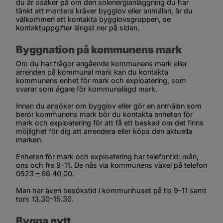
du är osäker på om den solenergianläggning du har 
tänkt att montera kräver bygglov eller anmälan, är du 
välkommen att kontakta bygglovsgruppen, se 
kontaktuppgifter längst ner på sidan.
Byggnation på kommunens mark
Om du har frågor angående kommunens mark eller 
arrenden på kommunal mark kan du kontakta 
kommunens enhet för mark och exploatering, som 
svarar som ägare för kommunalägd mark.
Innan du ansöker om bygglov eller gör en anmälan som 
berör kommunens mark bör du kontakta enheten för 
mark och exploatering för att få ett besked om det finns 
möjlighet för dig att arrendera eller köpa den aktuella 
marken.
Enheten för mark och exploatering har telefontid: mån, 
ons och fre 9-11. De nås via kommunens växel på telefon 
0523 – 66 40 00
.
Man har även besökstid i kommunhuset på tis 9-11 samt 
tors 13.30-15.30.
Bygga nytt