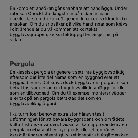
En komplett ansökan går snabbare att handlägga. Under 
rubriken 
Checklistor längst ner på sidan
 finns en 
checklista som du kan gå igenom innan du skickar in din 
ansökan. Om du är osäker på vilka handlingar som krävs 
i ditt ärende är du välkommen att kontakta 
bygglovsgruppen, se kontaktuppgifter längst ner på 
sidan.
Pergola
En klassisk pergola är generellt sett inte bygglovspliktig 
eftersom det inte definieras som en byggnad eller ett 
byggnadsverk. Det krävs dock bygglov om pergolan kan 
betraktas som en annan bygglovspliktig anläggning eller 
som en tillbyggnad. Om du till exempel monterar väggar 
eller tak på en pergola betraktas det som en 
bygglovspliktig åtgärd.
I kulturmiljöer behöver extra stor hänsyn tas till 
utformningen för att bevara byggnadens och områdets 
kulturhistoriska värden. I vissa fall kan uppförande av en 
pergola innebära att en byggnads eller ett områdes 
karaktär ändras väsentligt, vilket innebär att åtgärden kan 