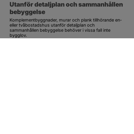
Utanför detaljplan och sammanhållen 
bebyggelse
Komplementbyggnader, murar och plank tillhörande en- 
eller tvåbostadshus utanför detaljplan och 
sammanhållen bebyggelse behöver i vissa fall inte 
bygglov.
Viktigt att veta:
Åtgärder får inte utföras närmare fastighetsgräns 
än 4,5 meter om inte berörda grannar medger det.
Anmälan krävs inte.
Bygglovsbefrielsen gäller inte om kommunen i 
områdesbestämmelser bestämt att bygglov krävs.
Inom ett strandskyddsområde är huvudregeln att 
nya byggnader inte får uppföras. Ta alltid kontakt 
med miljöenheten om du avser utföra 
arbeten inom strandskyddat område.
Det kan krävas tillstånd från Länsstyrelsen för 
åtgärder utförs inom 12 meter från vägområdet. På 
vissa vägar inom kommunen har detta avstånd 