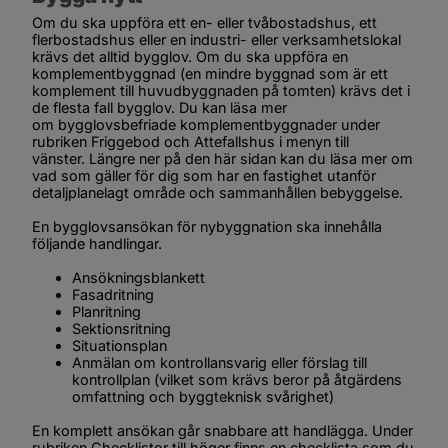
Om du ska uppföra ett en- eller tvåbostadshus, ett 
flerbostadshus eller en industri- eller verksamhetslokal 
krävs det alltid bygglov. Om du ska uppföra en 
komplementbyggnad (en mindre byggnad som är ett 
komplement till huvudbyggnaden på tomten) krävs det i 
de flesta fall bygglov. Du kan läsa mer 
om bygglovsbefriade komplementbyggnader under 
rubriken 
Friggebod och Attefallshus
 i menyn till 
vänster. Längre ner på den här sidan kan du läsa mer om 
vad som gäller för dig som har en fastighet utanför 
detaljplanelagt område och sammanhållen bebyggelse.
En bygglovsansökan för nybyggnation ska innehålla 
följande handlingar.
Ansökningsblankett
Fasadritning
Planritning
Sektionsritning
Situationsplan
Anmälan om kontrollansvarig eller förslag till 
kontrollplan (vilket som krävs beror på åtgärdens 
omfattning och byggteknisk svårighet)
En komplett ansökan går snabbare att handlägga. Under 
rubriken 
Checklistor
 till höger finns en checklista som du 