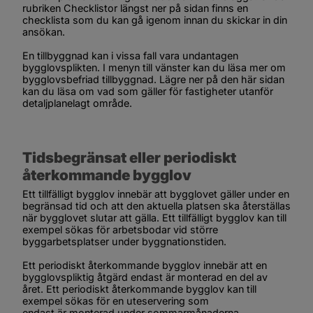
rubriken 
Checklistor
 längst ner på sidan finns en 
checklista som du kan gå igenom innan du skickar in din 
ansökan.
En tillbyggnad kan i vissa fall vara undantagen 
bygglovsplikten. I menyn till vänster kan du läsa mer om 
bygglovsbefriad tillbyggnad. Lägre ner på den här sidan 
kan du läsa om vad som gäller för fastigheter utanför 
detaljplanelagt område.
Tidsbegränsat eller periodiskt 
återkommande bygglov
Ett tillfälligt bygglov innebär att bygglovet gäller under en 
begränsad tid och att den aktuella platsen ska återställas 
när bygglovet slutar att gälla. Ett tillfälligt bygglov kan till 
exempel sökas för arbetsbodar vid större 
byggarbetsplatser under byggnationstiden.
Ett periodiskt återkommande bygglov innebär att en 
bygglovspliktig åtgärd endast är monterad en del av 
året. Ett periodiskt återkommande bygglov kan till 
exempel sökas för en uteservering som 
endast är monterad under sommarmånaderna.