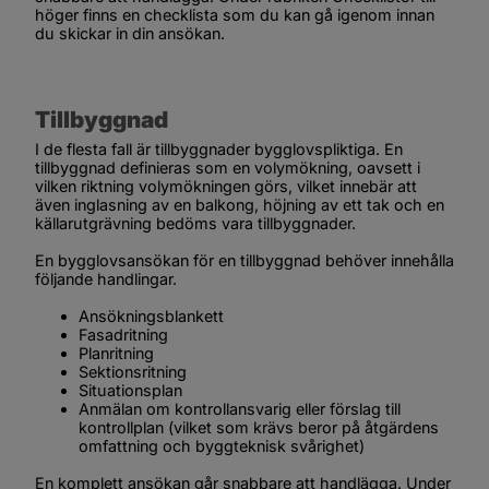
höger finns en checklista som du kan gå igenom innan 
du skickar in din ansökan.
Tillbyggnad
I de flesta fall är tillbyggnader bygglovspliktiga. En 
tillbyggnad definieras som en volymökning, oavsett i 
vilken riktning volymökningen görs, vilket innebär att 
även inglasning av en balkong, höjning av ett tak och en 
källarutgrävning bedöms vara tillbyggnader.
En bygglovsansökan för en tillbyggnad behöver innehålla 
följande handlingar.
Ansökningsblankett
Fasadritning
Planritning
Sektionsritning
Situationsplan
Anmälan om kontrollansvarig eller förslag till 
kontrollplan (vilket som krävs beror på åtgärdens 
omfattning och byggteknisk svårighet)
En komplett ansökan går snabbare att handlägga. Under 