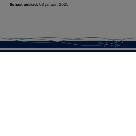
Senast ändrad:
03 januari 2025
SOTENÄS KOMMUN
Besöksadress
Parkgatan 46
456 80 Kungshamn
Hitta hit
Organisationsnummer:
212000-1322