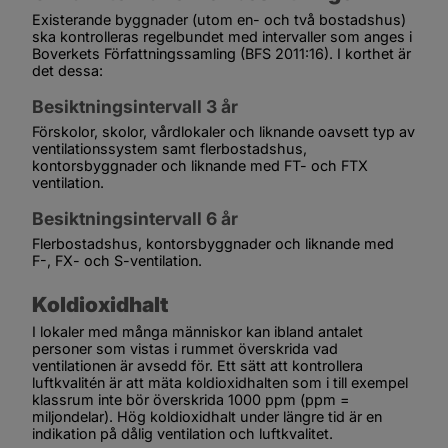
Existerande byggnader (utom en- och två bostadshus) 
ska kontrolleras regelbundet med intervaller som anges i 
Boverkets Författningssamling (BFS 2011:16). I korthet är 
det dessa:
Besiktningsintervall 3 år
Förskolor, skolor, vårdlokaler och liknande oavsett typ av 
ventilationssystem samt flerbostadshus, 
kontorsbyggnader och liknande med FT- och FTX 
ventilation.
Besiktningsintervall 6 år
Flerbostadshus, kontorsbyggnader och liknande med 
F-, FX- och S-ventilation.
Koldioxidhalt
I lokaler med många människor kan ibland antalet 
personer som vistas i rummet överskrida vad 
ventilationen är avsedd för. Ett sätt att kontrollera 
luftkvalitén är att mäta koldioxidhalten som i till exempel 
klassrum inte bör överskrida 1000 ppm (ppm = 
miljondelar). Hög koldioxidhalt under längre tid är en 
indikation på dålig ventilation och luftkvalitet.