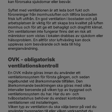
kan förorsaka sjukdomar eller besvär.
Syftet med ventilationen är att leda bort fukt och 
föroreningar från inomhusluften och tillföra bostaden 
frisk luft utifrån. En god ventilation i bostaden och på 
arbetsplatsen är viktig för att skapa bra kvalitet på luften 
inomhus och för att ge ett behagligt och dragfritt klimat. 
Om ventilationen inte fungerar finns det en risk att 
människor som vistas i lokalen drabbas av sjukdom eller 
hälsoproblem. En alltför stor luftväxling kan dock 
upplevas som besvärande och leda till hög 
energianvändning.
OVK - obligatorisk 
ventilationskontroll
En OVK måste göras innan du använder ett 
ventilationssystem för första gången, och sedan 
regelbundet vid återkommande tillfällen. Den 
återkommande besiktningen ska göras med olika 
intervaller beroende på vilken typ av byggnad och 
ventilationssystem du har. Har du en- och 
tvåbostadshus behöver du endast kontrollera 
ventilationen vid installeringen.
Vilken typ av ventilation du ska välja beror på vad du 
använder byggnaden till eller vilken verksamhet du 