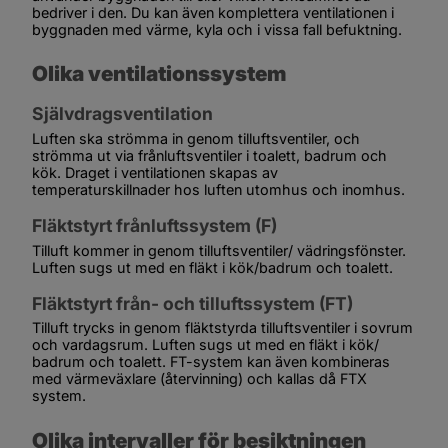
bedriver i den. Du kan även komplettera ventilationen i 
byggnaden med värme, kyla och i vissa fall befuktning.
Olika ventilationssystem
Självdragsventilation
Luften ska strömma in genom tilluftsventiler, och 
strömma ut via frånluftsventiler i toalett, badrum och 
kök. Draget i ventilationen skapas av 
temperaturskillnader hos luften utomhus och inomhus. 
Fläktstyrt frånluftssystem (F)
Tilluft kommer in genom tilluftsventiler/ vädringsfönster. 
Luften sugs ut med en fläkt i kök/badrum och toalett.
Fläktstyrt från- och tilluftssystem (FT)
Tilluft trycks in genom fläktstyrda tilluftsventiler i sovrum 
och vardagsrum. Luften sugs ut med en fläkt i kök/ 
badrum och toalett. FT-system kan även kombineras 
med värmeväxlare (återvinning) och kallas då FTX 
system.
Olika intervaller för besiktningen