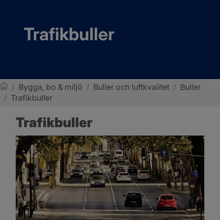
Trafikbuller
/
Bygga, bo & miljö
/
Buller och luftkvalitet
/
Buller
/
Trafikbuller
Sotenäs kommun
Trafikbuller