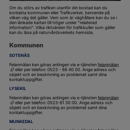
Om du störs av trafiken utanför din bostad kan du 
kontakta kommunen eller Trafikverket, beroende på 
vilken väg det gäller. Vem som är väghållare kan du se i 
den länkade kartan till höger under "relaterad 
information". Vilka riktvärden för trafikbuller som gäller 
kan du läsa på naturvårdsverkets hemsida.
Kommunen
SOTENÄS
Felanmälan kan göras antingen via e-tjänsten 
felanmälan
Länk till annan webbplats, öppnas i nytt fönster.
 eller per telefon: 0523 - 66 40 00. Ange adress och 
objekt och en beskrivning av problemet samt dina 
kontaktuppgifter.
LYSEKIL
Felanmälan kan göras antingen via e-tjänsten 
felanmälan
Länk till annan webbplats, öppnas i nytt fönster.
 eller per telefon: 0523-61 30 00. Ange adress och 
objekt och en beskrivning av problemet samt dina 
kontaktuppgifter.
MUNKEDAL