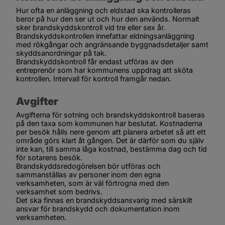
Hur ofta en anläggning och eldstad ska kontrolleras 
beror på hur den ser ut och hur den används. Normalt 
sker brandskyddskontroll vid tre eller sex år. 
Brandskyddskontrollen innefattar eldningsanläggning 
med rökgångar och angränsande byggnadsdetaljer samt 
skyddsanordningar på tak.
Brandskyddskontroll får endast utföras av den 
entreprenör som har kommunens uppdrag att sköta 
kontrollen. Intervall för kontroll framgår nedan.
Avgifter
Avgifterna för sotning och brandskyddskontroll baseras 
på den taxa som kommunen har beslutat. Kostnaderna 
per besök hålls nere genom att planera arbetet så att ett 
område görs klart åt gången. Det är därför som du själv 
inte kan, till samma låga kostnad, bestämma dag och tid 
för sotarens besök.
Brandskyddsredogörelsen bör utföras och 
sammanställas av personer inom den egna 
verksamheten, som är väl förtrogna med den 
verksamhet som bedrivs.
Det ska finnas en brandskyddsansvarig med särskilt 
ansvar för brandskydd och dokumentation inom 
verksamheten.