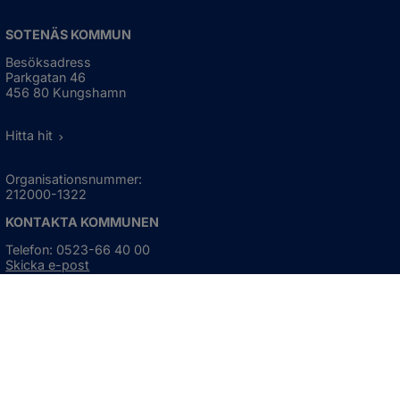
SOTENÄS KOMMUN
Besöksadress
Parkgatan 46
456 80 Kungshamn
Hitta hit
Organisationsnummer:
212000-1322
KONTAKTA KOMMUNEN
Telefon: 0523-66 40 00
Skicka e-post
Besökstid:
Måndag - torsdag
08:00 - 16:30
Fredag
08:00 - 15:00
Öppnas i nytt fönster.
För avvikande öppettider, 
klicka här