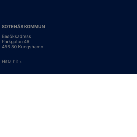
SOTENÄS KOMMUN
Besöksadress
Parkgatan 46
456 80 Kungshamn
Hitta hit
Organisationsnummer:
212000-1322
KONTAKTA KOMMUNEN
Telefon: 0523-66 40 00
Skicka e-post
Besökstid:
Måndag - torsdag
08:00 - 16:30
Fredag
08:00 - 15:00