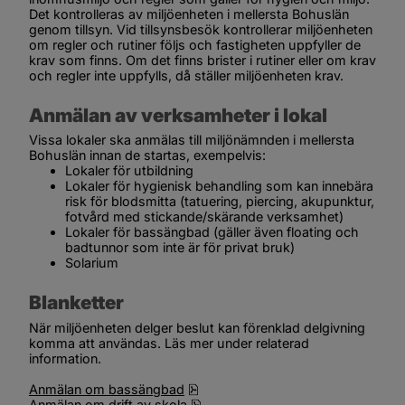
Det kontrolleras av miljöenheten i mellersta Bohuslän 
genom tillsyn. Vid tillsynsbesök kontrollerar miljöenheten 
om regler och rutiner följs och fastigheten uppfyller de 
krav som finns. Om det finns brister i rutiner eller om krav 
och regler inte uppfylls, då ställer miljöenheten krav.
Anmälan av verksamheter i lokal 
Vissa lokaler ska anmälas till miljönämnden i mellersta 
Bohuslän innan de startas, exempelvis:
Lokaler för utbildning
Lokaler för hygienisk behandling som kan innebära 
risk för blodsmitta (tatuering, piercing, akupunktur, 
fotvård med stickande/skärande verksamhet)
Lokaler för bassängbad (gäller även floating och 
badtunnor som inte är för privat bruk)
Solarium
Blanketter
När miljöenheten delger beslut kan förenklad delgivning 
komma att användas. Läs mer under relaterad 
information.
pdf, 120.7 kB, öppnas i nytt fönste
Anmälan om bassängbad
pdf, 109.5 kB, öppnas i nytt fönst
Anmälan om drift av skola