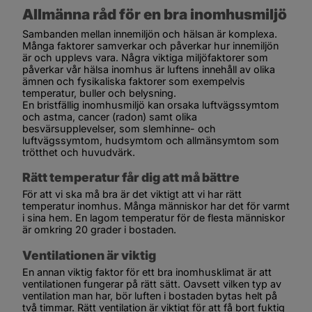
Allmänna råd för en bra inomhusmiljö
Sambanden mellan innemiljön och hälsan är komplexa. 
Många faktorer samverkar och påverkar hur innemiljön 
är och upplevs vara. Några viktiga miljöfaktorer som 
påverkar vår hälsa inomhus är luftens innehåll av olika 
ämnen och fysikaliska faktorer som exempelvis 
temperatur, buller och belysning.
En bristfällig inomhusmiljö kan orsaka luftvägssymtom 
och astma, cancer (radon) samt olika 
besvärsupplevelser, som slemhinne- och 
luftvägssymtom, hudsymtom och allmänsymtom som 
trötthet och huvudvärk.
Rätt temperatur får dig att må bättre 
För att vi ska må bra är det viktigt att vi har rätt 
temperatur inomhus. Många människor har det för varmt 
i sina hem. En lagom temperatur för de flesta människor 
är omkring 20 grader i bostaden.
Ventilationen är viktig 
En annan viktig faktor för ett bra inomhusklimat är att 
ventilationen fungerar på rätt sätt. Oavsett vilken typ av 
ventilation man har, bör luften i bostaden bytas helt på 
två timmar. Rätt ventilation är viktigt för att få bort fuktig 