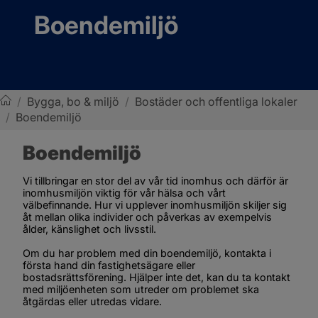
Boendemiljö
/
Bygga, bo & miljö
/
Bostäder och offentliga lokaler
/
Boendemiljö
Sotenäs kommun
Boendemiljö
Vi tillbringar en stor del av vår tid inomhus och därför är 
inomhusmiljön viktig för vår hälsa och vårt 
välbefinnande. Hur vi upplever inomhusmiljön skiljer sig 
åt mellan olika individer och påverkas av exempelvis 
ålder, känslighet och livsstil.
Om du har problem med din boendemiljö, kontakta i 
första hand din fastighetsägare eller 
bostadsrättsförening. Hjälper inte det, kan du ta kontakt 
med miljöenheten som utreder om problemet ska 
åtgärdas eller utredas vidare.