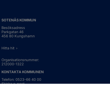
SOTENÄS KOMMUN
Besöksadress
Parkgatan 46
456 80 Kungshamn
Hitta hit
Organisationsnummer:
212000-1322
KONTAKTA KOMMUNEN
Telefon: 0523-66 40 00
Skicka e-post
Besökstid:
Måndag - torsdag
08:00 - 16:30
Fredag
08:00 - 15:00